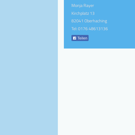
Monja Rayer
Kirchplatz 13
82041 Oberhaching
Tel: 0176 48613136
Teilen