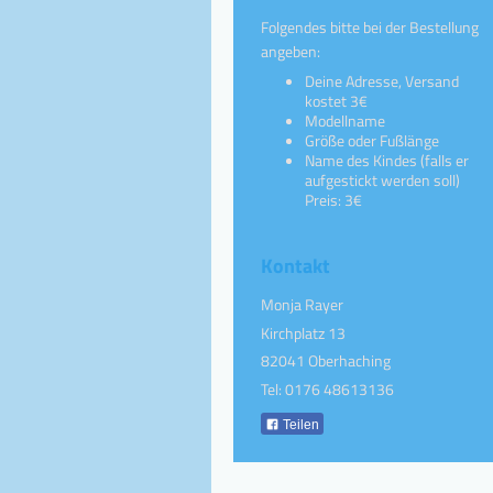
Folgendes bitte bei der Bestellung
angeben:
Deine Adresse, Versand
kostet 3€
Modellname
Größe oder Fußlänge
Name des Kindes (falls er
aufgestickt werden soll)
Preis: 3€
Kontakt
Monja Rayer
Kirchplatz 13
82041 Oberhaching
Tel: 0176 48613136
Teilen